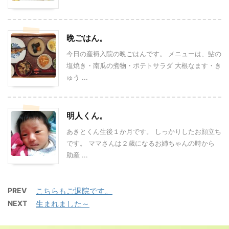
晩ごはん。
今日の産褥入院の晩ごはんです。 メニューは、鮎の
塩焼き・南瓜の煮物・ポテトサラダ 大根なます・き
ゅう ...
明人くん。
あきとくん生後１か月です。 しっかりしたお顔立ち
です。 ママさんは２歳になるお姉ちゃんの時から
助産 ...
PREV
こちらもご退院です。
NEXT
生まれました～