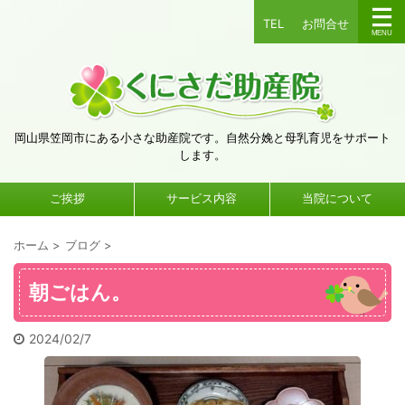
TEL
お問合せ
岡山県笠岡市にある小さな助産院です。自然分娩と母乳育児をサポート
します。
ご挨拶
サービス内容
当院について
ホーム
>
ブログ
>
朝ごはん。
2024/02/7