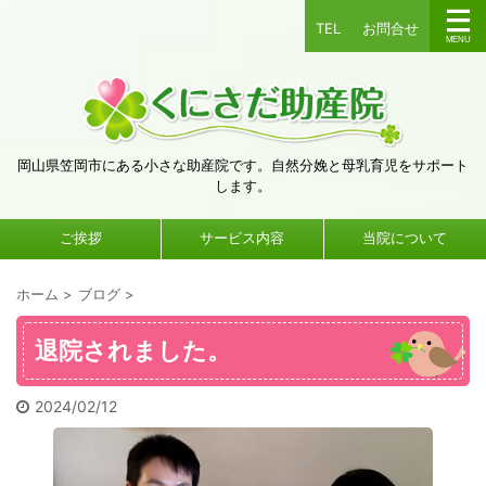
TEL
お問合せ
岡山県笠岡市にある小さな助産院です。自然分娩と母乳育児をサポート
します。
ご挨拶
サービス内容
当院について
ホーム
>
ブログ
>
退院されました。
2024/02/12