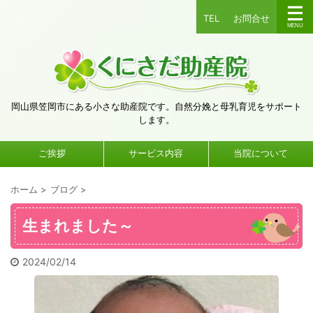
TEL
お問合せ
岡山県笠岡市にある小さな助産院です。自然分娩と母乳育児をサポート
します。
ご挨拶
サービス内容
当院について
ホーム
>
ブログ
>
生まれました～
2024/02/14