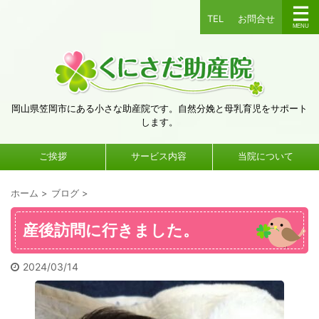
TEL
お問合せ
岡山県笠岡市にある小さな助産院です。自然分娩と母乳育児をサポート
します。
ご挨拶
サービス内容
当院について
ホーム
>
ブログ
>
産後訪問に行きました。
2024/03/14