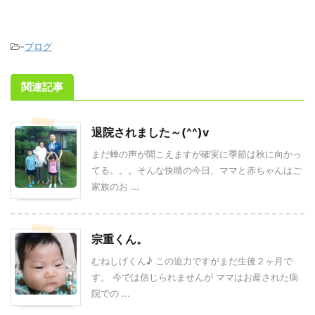
-
ブログ
関連記事
退院されました～(^^)v
まだ蝉の声が聞こえますが確実に季節は秋に向かっ
てる。。。そんな快晴の今日、ママと赤ちゃんはご
家族のお ...
宗重くん。
むねしげくん♪ この迫力ですがまだ生後２ヶ月で
す。 今では信じられませんが ママはお産された病
院での ...