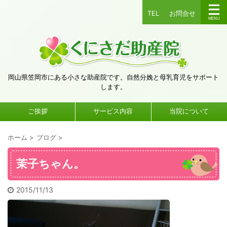
TEL
お問合せ
岡山県笠岡市にある小さな助産院です。自然分娩と母乳育児をサポート
します。
ご挨拶
サービス内容
当院について
ホーム
>
ブログ
>
茉子ちゃん。
2015/11/13