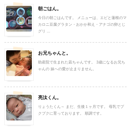
朝ごはん。
今日の朝ごはんです。 メニューは、エビと蓮根のマ
カロニ豆腐グラタン・おかか和え・アナゴの卵とじ
グリ ...
お兄ちゃんと。
助産院で生まれた凪ちゃんです。 3歳になるお兄ち
ゃんの 妹への愛が止まりません。
亮汰くん。
りょうたくん～ まだ、生後１ヶ月です。 母乳でプ
クプクに育っております。 順調です。