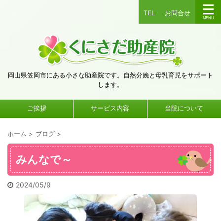
TEL
お問合せ
岡山県笠岡市にある小さな助産院です。自然分娩と母乳育児をサポート
します。
ご挨拶
サービス内容
当院について
ホーム
>
ブログ
>
みんなで～
2024/05/9