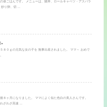
の昼ごはんです。 メニューは、鰻丼、ロールキャベツ・アスパラ
炒り卵、切 ...
た。
５８０ｇの元気な女の子を 無事出産されました。 ママ～ おめで
。
。
後８ヶ月になりました。 ママによく似た色白の美人さんです。
ざわざ高速 ...