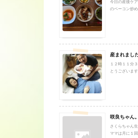
今日の産後ケア
のベーコン炒め 
産まれまし
１２時１１分３
とうございます
咲良ちゃん
さくらちゃん生
ママは月に１回わ