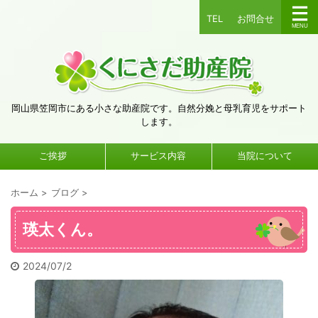
TEL
お問合せ
岡山県笠岡市にある小さな助産院です。自然分娩と母乳育児をサポート
します。
ご挨拶
サービス内容
当院について
ホーム
>
ブログ
>
瑛太くん。
2024/07/2