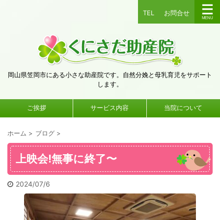
TEL
お問合せ
岡山県笠岡市にある小さな助産院です。自然分娩と母乳育児をサポート
します。
ご挨拶
サービス内容
当院について
ホーム
>
ブログ
>
上映会!無事に終了〜
2024/07/6