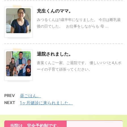
充生くんのママ。
みつるくんは1歳半年になりました。 今日は断乳最
後の日でした。 お仕事をしながらも 母 ...
退院されました。
蒼葉くんご一家、ご退院です。 優しいパパと4人ボ
ーイの子育て頑張ってください。
PREV
昼ごはん。
NEXT
1ヶ月健診に来られました。
当院は、完全予約制です。