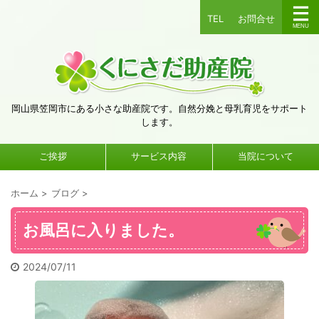
TEL
お問合せ
岡山県笠岡市にある小さな助産院です。自然分娩と母乳育児をサポート
します。
ご挨拶
サービス内容
当院について
ホーム
>
ブログ
>
お風呂に入りました。
2024/07/11