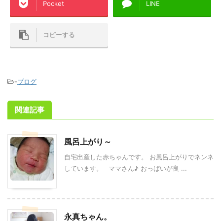
Pocket
LINE
コピーする
-
ブログ
関連記事
風呂上がり～
自宅出産した赤ちゃんです。 お風呂上がりでネンネ
しています。 ママさん♪ おっぱいが良 ...
永真ちゃん。