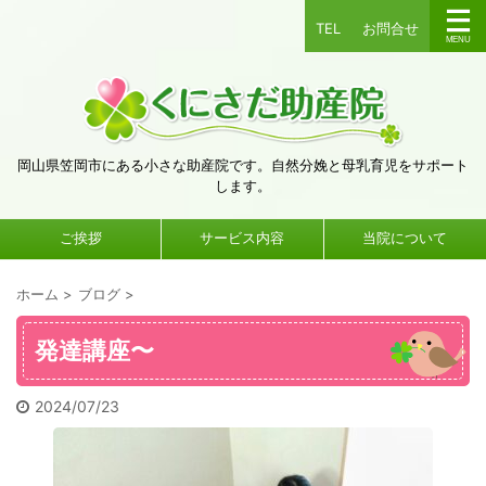
TEL
お問合せ
岡山県笠岡市にある小さな助産院です。自然分娩と母乳育児をサポート
します。
ご挨拶
サービス内容
当院について
ホーム
>
ブログ
>
発達講座〜
2024/07/23