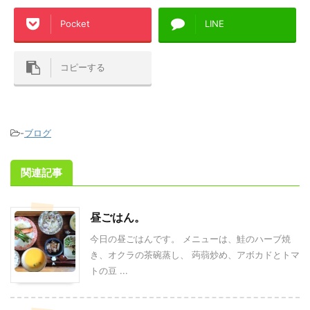
Pocket
LINE
コピーする
-
ブログ
関連記事
昼ごはん。
今日の昼ごはんです。 メニューは、鮭のハーブ焼
き、オクラの茶碗蒸し、 蒟蒻炒め、アボカドとトマ
トの豆 ...