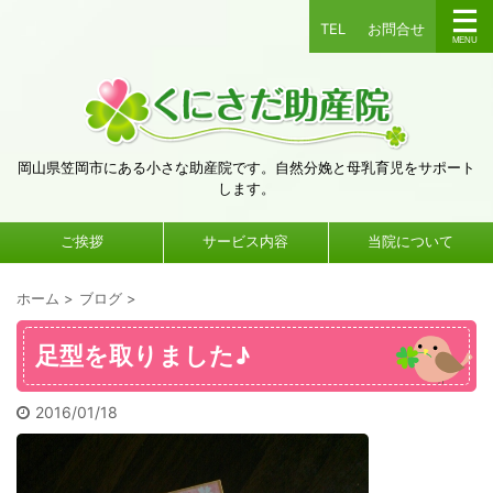
TEL
お問合せ
岡山県笠岡市にある小さな助産院です。自然分娩と母乳育児をサポート
します。
ご挨拶
サービス内容
当院について
ホーム
>
ブログ
>
足型を取りました♪
2016/01/18