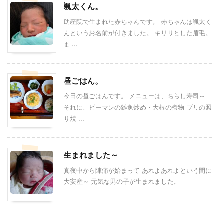
颯太くん。
助産院で生まれた赤ちゃんです。 赤ちゃんは颯太く
んというお名前が付きました。 キリリとした眉毛。
ま ...
昼ごはん。
今日の昼ごはんです。 メニューは、ちらし寿司～
それに、ピーマンの雑魚炒め・大根の煮物 ブリの照
り焼 ...
生まれました～
真夜中から陣痛が始まって あれよあれよという間に
大安産～ 元気な男の子が生まれました。