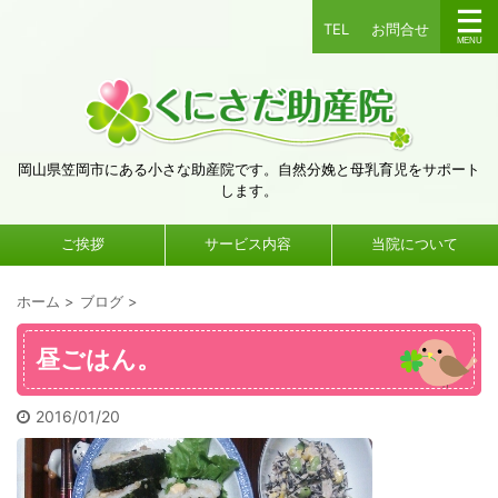
TEL
お問合せ
岡山県笠岡市にある小さな助産院です。自然分娩と母乳育児をサポート
します。
ご挨拶
サービス内容
当院について
ホーム
>
ブログ
>
昼ごはん。
2016/01/20