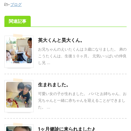
-
ブログ
関連記事
英大くんと昊大くん。
お兄ちゃんのえいたくんは３歳になりました。 弟の
こうたくんは、生後１０ヶ月。 元気いっぱいの仲良
し兄 ...
生まれました。
可愛い女の子が生れました。 パパとお姉ちゃん、お
兄ちゃんと一緒に赤ちゃんを迎えることができまし
た。 ...
1ヶ月健診に来られました♪