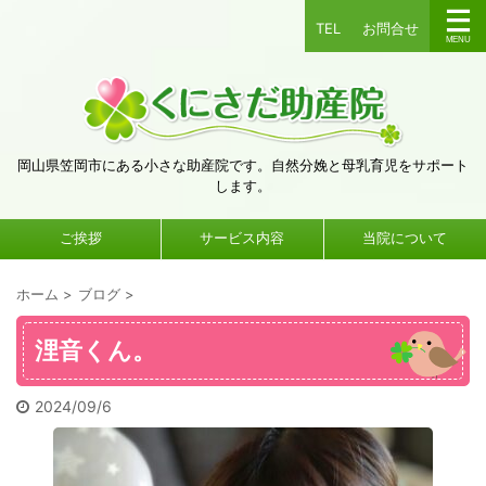
TEL
お問合せ
岡山県笠岡市にある小さな助産院です。自然分娩と母乳育児をサポート
します。
ご挨拶
サービス内容
当院について
ホーム
>
ブログ
>
浬音くん。
2024/09/6