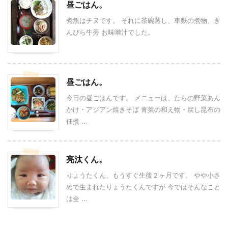
昼ごはん。
煮魚はチヌです。 それに茶碗蒸し、車麩の煮物、き
んぴら牛蒡 お味噌汁でした。
昼ごはん。
今日の昼ごはんです。 メニューは、たらの野菜あん
かけ・アジアン焼きそば 青菜の和え物・戻し昆布の
佃煮 ...
亮汰くん。
りょうたくん、もうすぐ生後２ヶ月です。 やや小さ
めで生まれたりょうたくんですが 今ではそんなこと
は全 ...