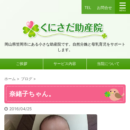
TEL
お問合せ
岡山県笠岡市にある小さな助産院です。自然分娩と母乳育児をサポート
します。
ご挨拶
サービス内容
当院について
ホーム
>
ブログ
>
奈緒子ちゃん。
2016/04/25