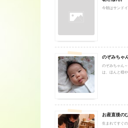
今朝はサンドイ
のぞみちゃ
のぞみちゃん～
は、ほんと穏やか
お産直後の
生まれてすぐの