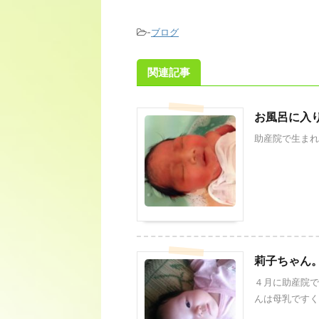
-
ブログ
関連記事
お風呂に入
助産院で生まれ
莉子ちゃん
４月に助産院で
んは母乳ですくす