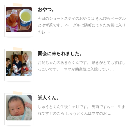
おやつ。
今日のショートステイのおやつは きんぴらベーグル
とゆず茶です。 ベーグルは隣町にできたお気に入り
のお ...
面会に来られました。
お兄ちゃんのあきらくんです。 動きがとてもすばし
っこいです。 ママが助産院に入院してい ...
崇人くん。
しゅうとくん生後１ヶ月です。 男前ですね～ 生ま
れてすぐのころ しゅうとくんはママのお ...