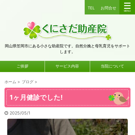
TEL
お問合せ
岡山県笠岡市にある小さな助産院です。自然分娩と母乳育児をサポート
します。
ご挨拶
サービス内容
当院について
ホーム
>
ブログ
>
1ヶ月健診でした!
2025/05/1