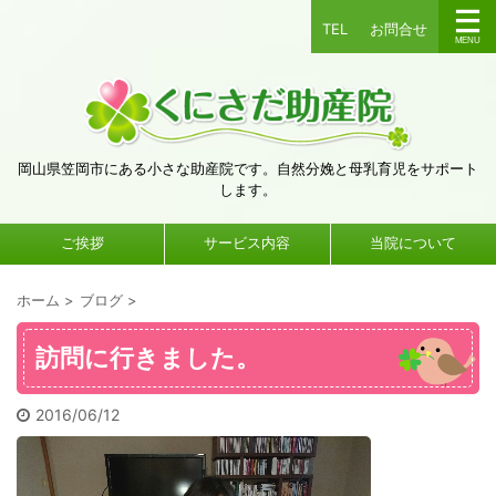
TEL
お問合せ
岡山県笠岡市にある小さな助産院です。自然分娩と母乳育児をサポート
します。
ご挨拶
サービス内容
当院について
ホーム
>
ブログ
>
訪問に行きました。
2016/06/12