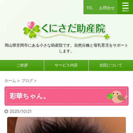
TEL
お問合せ
岡山県笠岡市にある小さな助産院です。自然分娩と母乳育児をサポート
します。
ご挨拶
サービス内容
当院について
ホーム
>
ブログ
>
彩華ちゃん。
2025/10/21