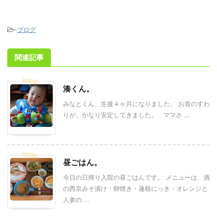
-
ブログ
関連記事
湊くん。
みなとくん、生後４ヶ月になりました。 お首のすわ
りが、かなり安定してきました。 ママさ ...
昼ごはん。
今日の日帰り入院の昼ごはんです。 メニューは、酒
の西京みそ漬け・卵焼き・蓮根にっき・オレンジと
人参の ...