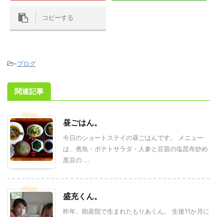
コピーする
-
ブログ
関連記事
昼ごはん。
今日のショートステイの昼ごはんです。 メニュー
は、煮魚・ポテトサラダ・人参と豆苗の塩昆布炒め
黒豆の ...
盛充くん。
昨年、助産院で生まれたもりあくん。 生後11か月に