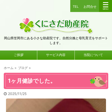
TEL
お問合せ
岡山県笠岡市にある小さな助産院です。自然分娩と母乳育児をサポート
します。
ご挨拶
サービス内容
当院について
ホーム
>
ブログ
>
1ヶ月健診でした。
2025/11/25