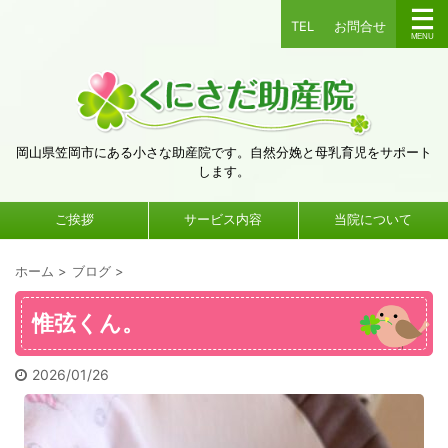
TEL
お問合せ
岡山県笠岡市にある小さな助産院です。自然分娩と母乳育児をサポート
します。
ご挨拶
サービス内容
当院について
ホーム
>
ブログ
>
惟弦くん。
2026/01/26