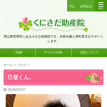
TEL
お問合せ
岡山県笠岡市にある小さな助産院です。自然分娩と母乳育児をサポート
します。
ご挨拶
サービス内容
当院について
ホーム
>
ブログ
>
己登くん。
2026/02/17