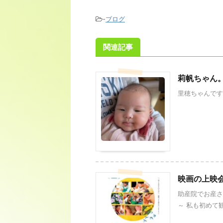
-
ブログ
関連記事
莉帆ちゃん
里穂ちゃんです
映画の上映
助産院でお産さ
～ 私も初めて観