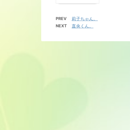
PREV
莉子ちゃん。
NEXT
直央くん。