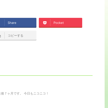
Share
Pocket
コピーする
生後７ヶ月です。 今日もニコニコ！