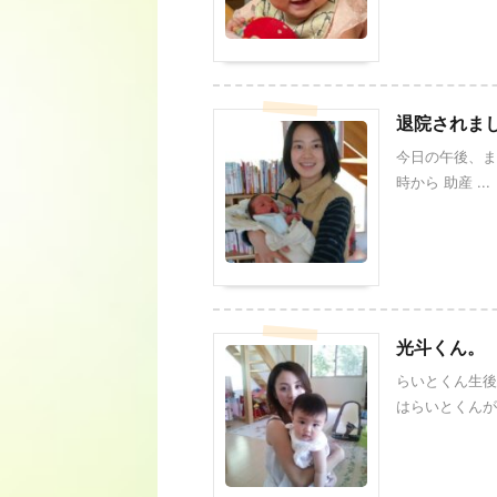
退院されま
今日の午後、ま
時から 助産 ...
光斗くん。
らいとくん生後
はらいとくんが生