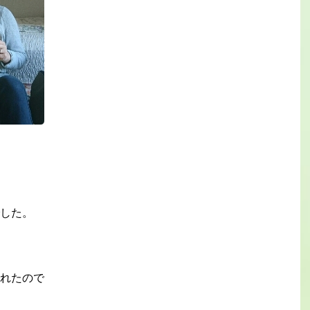
した。
されたので