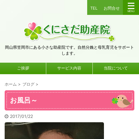
TEL
お問合せ
岡山県笠岡市にある小さな助産院です。自然分娩と母乳育児をサポート
します。
ご挨拶
サービス内容
当院について
ホーム
>
ブログ
>
お風呂～
2017/01/22