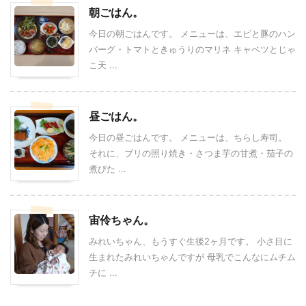
朝ごはん。
今日の朝ごはんです。 メニューは、エビと豚のハン
バーグ・トマトときゅうりのマリネ キャベツとじゃ
こ天 ...
昼ごはん。
今日の昼ごはんです。 メニューは、ちらし寿司。
それに、ブリの照り焼き・さつま芋の甘煮・茄子の
煮びた ...
宙伶ちゃん。
みれいちゃん、もうすぐ生後2ヶ月です。 小さ目に
生まれたみれいちゃんですが 母乳でこんなにムチム
チに ...