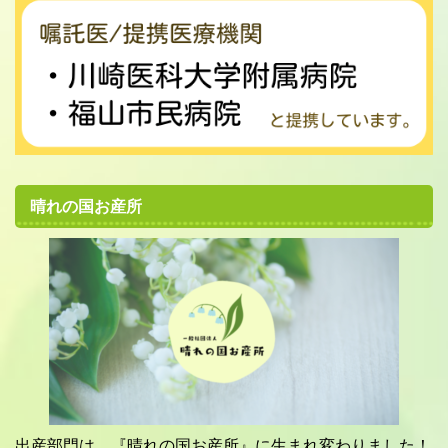
晴れの国お産所
出産部門は、『晴れの国お産所』に生まれ変わりました！