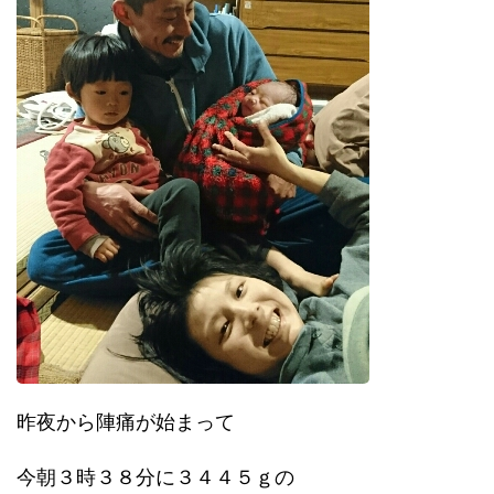
昨夜から陣痛が始まって
今朝３時３８分に３４４５ｇの