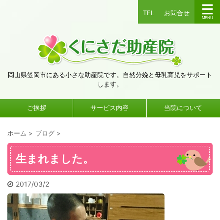
TEL
お問合せ
岡山県笠岡市にある小さな助産院です。自然分娩と母乳育児をサポート
します。
ご挨拶
サービス内容
当院について
ホーム
>
ブログ
>
生まれました。
2017/03/2