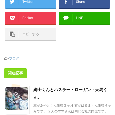
Twitter
Share
Pocket
LINE
コピーする
-
ブログ
関連記事
絢士くんとハスラー・ローガン・天馬く
ん。
左があやとくん生後２ヶ月 右がはるまくん生後４ヶ
月です。 ２人のママさんは同じ会社の同僚です。