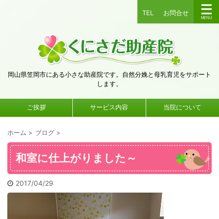
TEL
お問合せ
岡山県笠岡市にある小さな助産院です。自然分娩と母乳育児をサポート
します。
ご挨拶
サービス内容
当院について
ホーム
>
ブログ
>
和室に仕上がりました～
2017/04/29