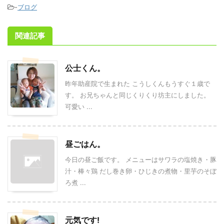
-
ブログ
関連記事
公士くん。
昨年助産院で生まれた こうしくんもうすぐ１歳で
す。 お兄ちゃんと同じくりくり坊主にしました。
可愛い ...
昼ごはん。
今日の昼ご飯です。 メニューはサワラの塩焼き・豚
汁・棒々鶏 だし巻き卵・ひじきの煮物・里芋のそぼ
ろ煮 ...
元気です!