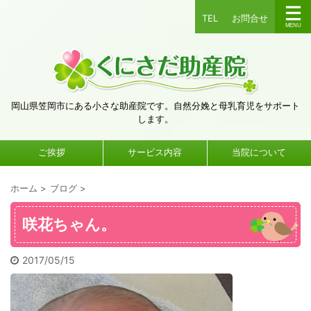
TEL
お問合せ
岡山県笠岡市にある小さな助産院です。自然分娩と母乳育児をサポート
します。
ご挨拶
サービス内容
当院について
ホーム
>
ブログ
>
咲花ちゃん。
2017/05/15