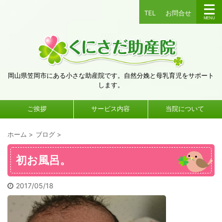
TEL
お問合せ
岡山県笠岡市にある小さな助産院です。自然分娩と母乳育児をサポート
します。
ご挨拶
サービス内容
当院について
ホーム
>
ブログ
>
初お風呂。
2017/05/18