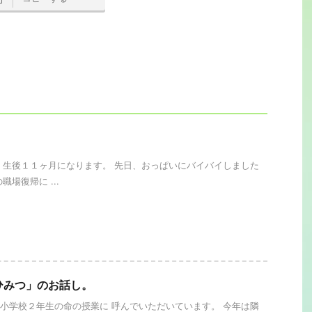
。
 生後１１ヶ月になります。 先日、おっぱいにバイバイしました
職場復帰に ...
ひみつ」のお話し。
小学校２年生の命の授業に 呼んでいただいています。 今年は隣