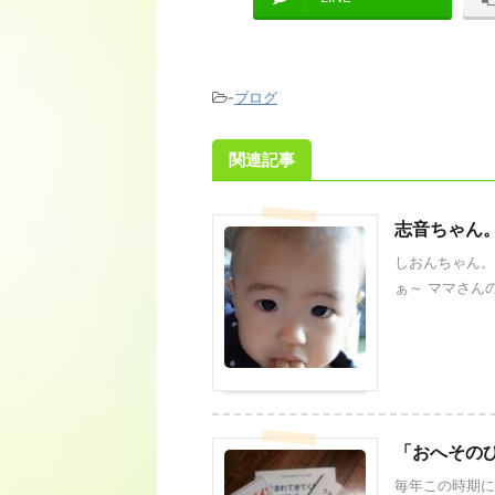
-
ブログ
関連記事
志音ちゃん
しおんちゃん。
ぁ～ ママさんの
「おへその
毎年この時期に