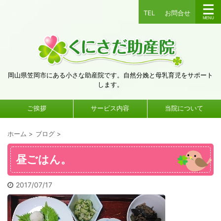
TEL
お問合せ
岡山県笠岡市にある小さな助産院です。自然分娩と母乳育児をサポート
します。
ご挨拶
サービス内容
当院について
ホーム
>
ブログ
>
昼ごはん。
2017/07/17