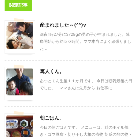
関連記事
産まれました～(^^)v
深夜1時27分に3728gの男の子が生まれました。陣
痛開始から約５０時間。ママ本当によく頑張りまし
た ...
篤人くん。
あつとくん生後１１か月です。 今日は断乳最後の日
でした。 ママさんは先月から お仕事に ...
朝ごはん。
今日の朝ごはんです。 メニューは、鮭のホイル焼
き・ゴマ豆腐・切り干し大根の煮物 胡瓜の酢の物・