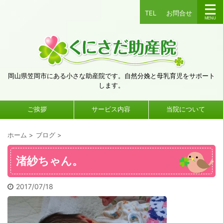
TEL
お問合せ
岡山県笠岡市にある小さな助産院です。自然分娩と母乳育児をサポート
します。
ご挨拶
サービス内容
当院について
ホーム
>
ブログ
>
渚紗ちゃん。
2017/07/18