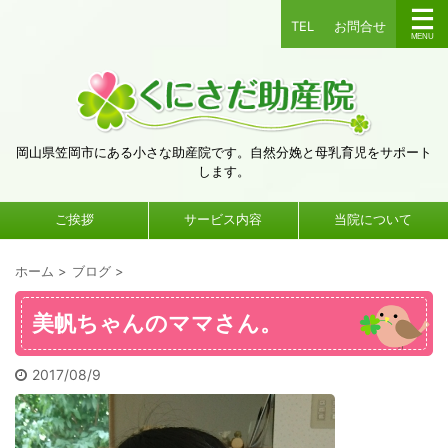
TEL
お問合せ
岡山県笠岡市にある小さな助産院です。自然分娩と母乳育児をサポート
します。
ご挨拶
サービス内容
当院について
ホーム
>
ブログ
>
美帆ちゃんのママさん。
2017/08/9