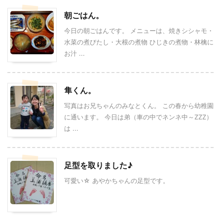
朝ごはん。
今日の朝ごはんです。 メニューは、焼きシシャモ・
水菜の煮びたし・大根の煮物 ひじきの煮物・林檎に
お汁 ...
隼くん。
写真はお兄ちゃんのみなとくん。 この春から幼稚園
に通います。 今日は弟（車の中でネンネ中～ZZZ）
は ...
足型を取りました♪
可愛い☆ あやかちゃんの足型です。