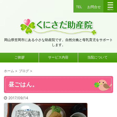
TEL
お問合せ
岡山県笠岡市にある小さな助産院です。自然分娩と母乳育児をサポート
します。
ご挨拶
サービス内容
当院について
ホーム
>
ブログ
>
昼ごはん。
2017/09/14