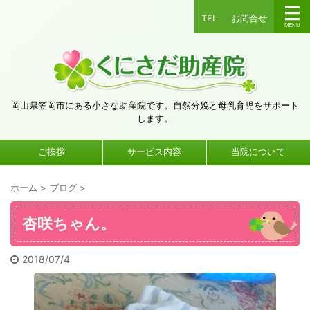
TEL
お問合せ
岡山県笠岡市にある小さな助産院です。自然分娩と母乳育児をサポート
します。
ご挨拶
サービス内容
当院について
ホーム
>
ブログ
>
杏咲ちゃん。
2018/07/4