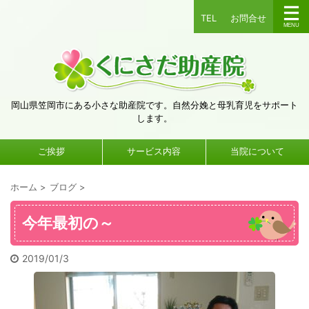
TEL
お問合せ
岡山県笠岡市にある小さな助産院です。自然分娩と母乳育児をサポート
します。
ご挨拶
サービス内容
当院について
ホーム
>
ブログ
>
今年最初の～
2019/01/3