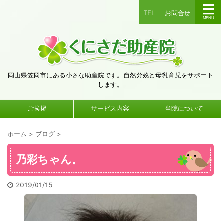
TEL
お問合せ
岡山県笠岡市にある小さな助産院です。自然分娩と母乳育児をサポート
します。
ご挨拶
サービス内容
当院について
ホーム
>
ブログ
>
乃彩ちゃん。
2019/01/15