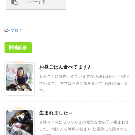
コピーする
-
ブログ
関連記事
お昼ごはん食べてます♪
５分ごとに陣痛がきていますが お産はゆっくり進ん
でいます。 ママはお昼ご飯を食べて お産に備えま
す。
生まれました～
９時４７分に２８８０ｇの元気な女の子が生まれま
した。 朝方から陣痛が始まり 助産院に入院されて