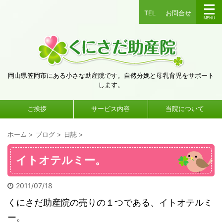
TEL
お問合せ
岡山県笠岡市にある小さな助産院です。自然分娩と母乳育児をサポート
します。
ご挨拶
サービス内容
当院について
ホーム
>
ブログ
>
日誌
>
イトオテルミー。
2011/07/18
くにさだ助産院の売りの１つである、イトオテルミ
ー。