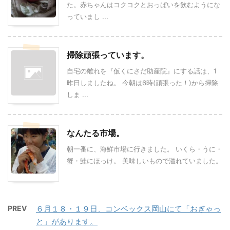
た。赤ちゃんはコクコクとおっぱいを飲むようにな
っていまし ...
掃除頑張っています。
自宅の離れを『仮くにさだ助産院』にする話は、1
昨日しましたね。 今朝は6時(頑張った！)から掃除
しま ...
なんたる市場。
朝一番に、海鮮市場に行きました。 いくら・うに・
蟹・鮭にほっけ。 美味しいもので溢れていました。
PREV
６月１８・１９日、コンベックス岡山にて「おぎゃっ
と」があります。