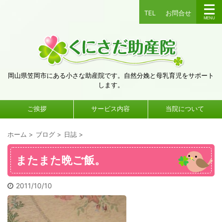
TEL
お問合せ
岡山県笠岡市にある小さな助産院です。自然分娩と母乳育児をサポート
します。
ご挨拶
サービス内容
当院について
ホーム
>
ブログ
>
日誌
>
またまた晩ご飯。
2011/10/10