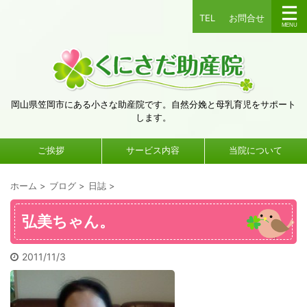
TEL
お問合せ
岡山県笠岡市にある小さな助産院です。自然分娩と母乳育児をサポート
します。
ご挨拶
サービス内容
当院について
ホーム
>
ブログ
>
日誌
>
弘美ちゃん。
2011/11/3