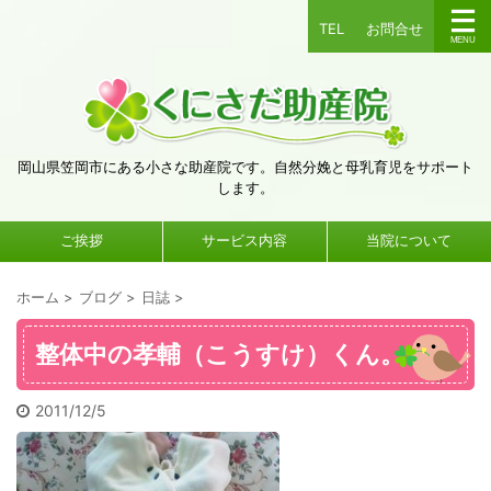
TEL
お問合せ
岡山県笠岡市にある小さな助産院です。自然分娩と母乳育児をサポート
します。
ご挨拶
サービス内容
当院について
ホーム
>
ブログ
>
日誌
>
整体中の孝輔（こうすけ）くん。
2011/12/5