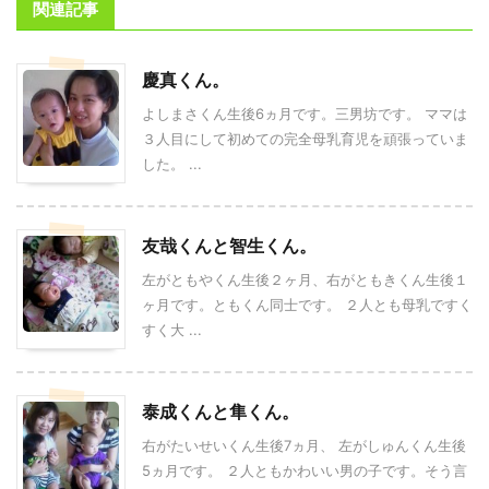
関連記事
慶真くん。
よしまさくん生後6ヵ月です。三男坊です。 ママは
３人目にして初めての完全母乳育児を頑張っていま
した。 ...
友哉くんと智生くん。
左がともやくん生後２ヶ月、右がともきくん生後１
ヶ月です。ともくん同士です。 ２人とも母乳ですく
すく大 ...
泰成くんと隼くん。
右がたいせいくん生後7ヵ月、 左がしゅんくん生後
5ヵ月です。 ２人ともかわいい男の子です。そう言