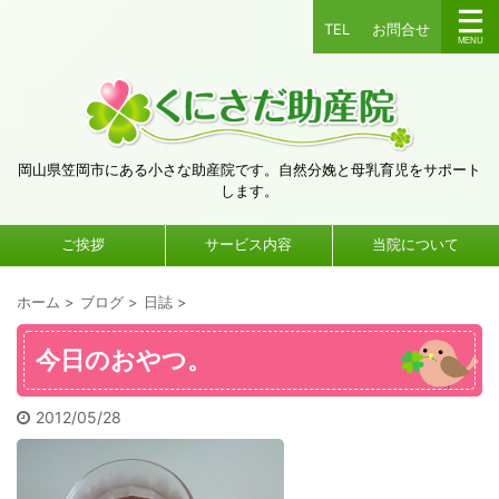
TEL
お問合せ
岡山県笠岡市にある小さな助産院です。自然分娩と母乳育児をサポート
します。
ご挨拶
サービス内容
当院について
ホーム
>
ブログ
>
日誌
>
今日のおやつ。
2012/05/28