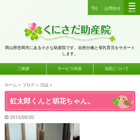
TEL
お問合せ
岡山県笠岡市にある小さな助産院です。自然分娩と母乳育児をサポート
します。
ご挨拶
サービス内容
当院について
ホーム
>
ブログ
>
日誌
>
虹太郎くんと胡花ちゃん。
2012/06/20