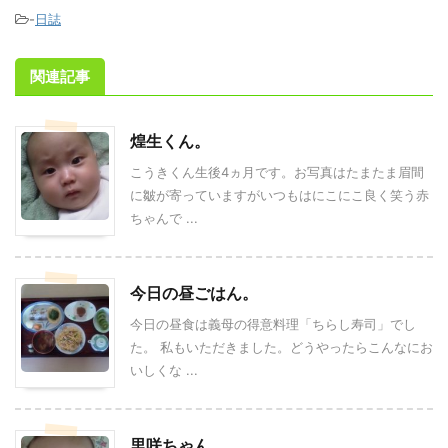
-
日誌
関連記事
煌生くん。
こうきくん生後4ヵ月です。お写真はたまたま眉間
に皺が寄っていますがいつもはにこにこ良く笑う赤
ちゃんで ...
今日の昼ごはん。
今日の昼食は義母の得意料理「ちらし寿司」でし
た。 私もいただきました。どうやったらこんなにお
いしくな ...
里咲ちゃん。