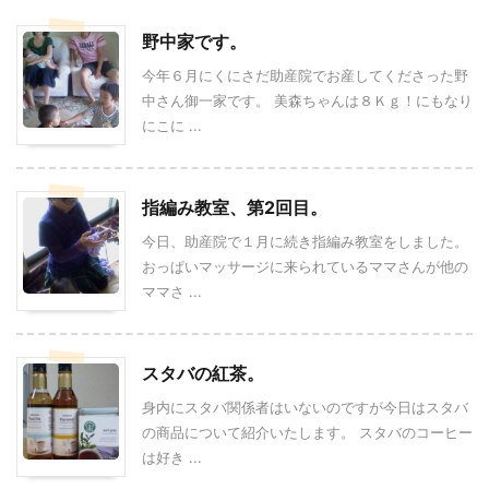
野中家です。
今年６月にくにさだ助産院でお産してくださった野
中さん御一家です。 美森ちゃんは８Ｋｇ！にもなり
にこに ...
指編み教室、第2回目。
今日、助産院で１月に続き指編み教室をしました。
おっぱいマッサージに来られているママさんが他の
ママさ ...
スタバの紅茶。
身内にスタバ関係者はいないのですが今日はスタバ
の商品について紹介いたします。 スタバのコーヒー
は好き ...