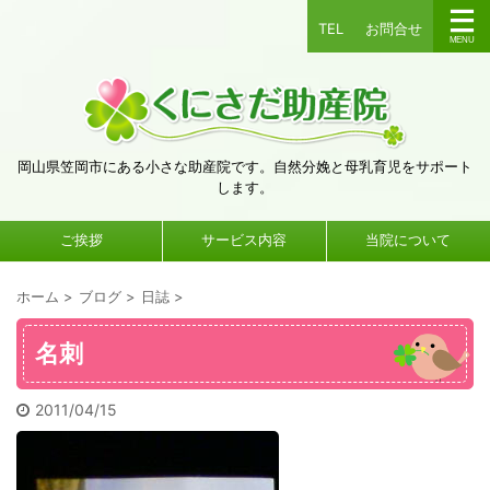
TEL
お問合せ
岡山県笠岡市にある小さな助産院です。自然分娩と母乳育児をサポート
します。
ご挨拶
サービス内容
当院について
ホーム
>
ブログ
>
日誌
>
名刺
2011/04/15