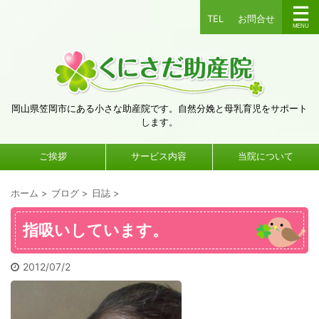
TEL
お問合せ
岡山県笠岡市にある小さな助産院です。自然分娩と母乳育児をサポート
します。
ご挨拶
サービス内容
当院について
ホーム
>
ブログ
>
日誌
>
指吸いしています。
2012/07/2