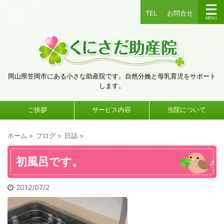
TEL
お問合せ
岡山県笠岡市にある小さな助産院です。自然分娩と母乳育児をサポート
します。
ご挨拶
サービス内容
当院について
ホーム
>
ブログ
>
日誌
>
初風呂です。
2012/07/2