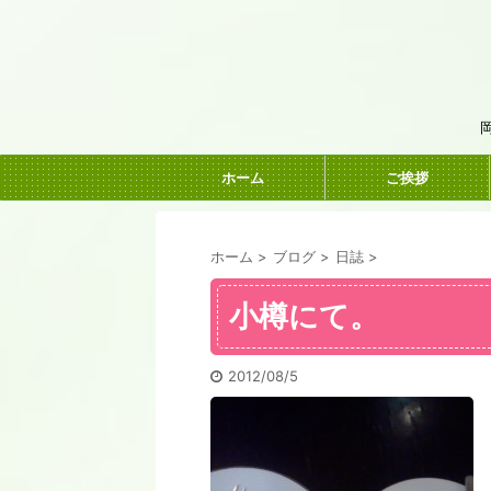
ホーム
ご挨拶
ホーム
>
ブログ
>
日誌
>
小樽にて。
2012/08/5