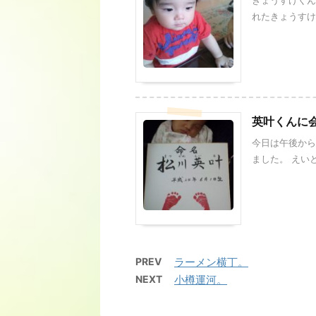
きょうすけくん
れたきょうすけく
英叶くんに
今日は午後から
ました。 えいと
PREV
ラーメン横丁。
NEXT
小樽運河。