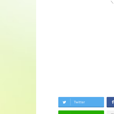
＼
Twitter