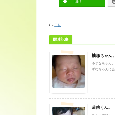
LINE
-
日誌
関連記事
柚那ちゃん
ゆずなちゃん、
ずなちゃんに会っ
恭佑くん。