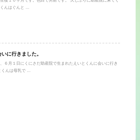
生後１０ヶ月です。色白で男前です。 久しぶりに助産院に来てく
んはぐんと ...
会いに行きました。
、６月１日にくにさだ助産院で生まれたえいとくんに会いに行き
くんは母乳で ...